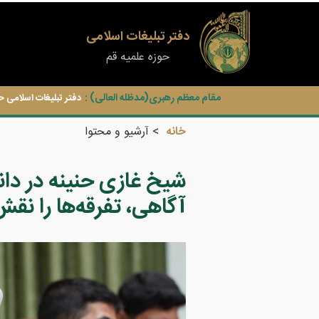
دفتر تبلیغات اسلامی
حوزه علمیه قم
مقام معظم رهبری(مدظله العالی) :
دفتر تبلیغات اسلامی ح
خانه
آرشیو و محتوا
شیخ غازی حنینه در دانش
آگاهی، تفرقه‌ها را نقش