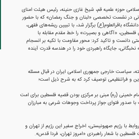
اسلامی حوزه علمیه قم، شیخ غازی حنینه، رئیس هیئت امنای
انی در نشست تخصصی «لبنان و جنگ رمضان» که با حضور
نشگاه باقرالعلوم(ع) برگزار شد، با تبیین ریشه‌های فقهی،
ن فلسطین، «آگاهی و بصیرت» را خط مقدم مقابله با
ستی دانست و تاکید کرد: محور مقاومت با تکیه بر انسجام
نخبگانی، جایگاه راهبردی خود را در هندسه قدرت آینده
ته، سیاست خارجی جمهوری اسلامی ایران در قبال مسئله
ادین و فراتنظیمی توصیف کرد که به شرح ذیل است؛
 خمینی (ره) مبنی بر مرکزی بودن قضیه فلسطین برای امت
 با صدور فتوای جواز پرداخت وجوهات شرعی به مبارزان
وابط با رژیم صهیونیستی، اخراج سفیر این رژیم از تهران و
 فلسطین با شعار راهبردی «امروز تهران، فردا قدس».