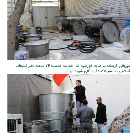
میزبانی کریمانه در سایه خورشید قم؛ حماسه خدمت ۲۴ ساعته دفتر تبلیغات
اسلامی به تشییع‌کنندگان آقای شهید ایران