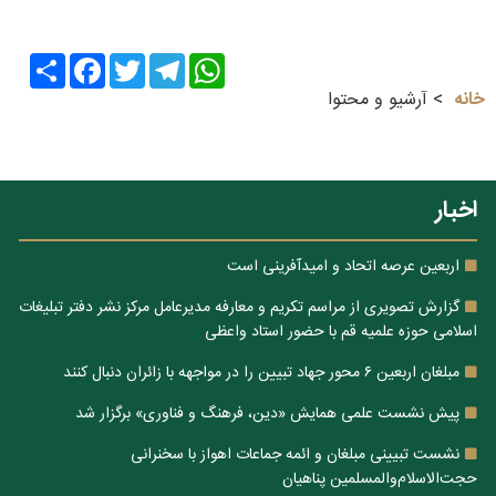
Share
Facebook
Twitter
Telegram
WhatsApp
خانه
آرشیو و محتوا
اخبار
اربعین عرصه اتحاد و امیدآفرینی است
گزارش تصویری از مراسم تکریم و معارفه مدیرعامل مرکز نشر دفتر تبلیغات
اسلامی حوزه علمیه قم با حضور استاد واعظی
مبلغان اربعین ۶ محور جهاد تبیین را در مواجهه با زائران دنبال کنند
پیش نشست علمی همایش «دین، فرهنگ و فناوری» برگزار شد
نشست تبیینی مبلغان و ائمه جماعات اهواز با سخنرانی
حجت‌الاسلام‌والمسلمین پناهیان