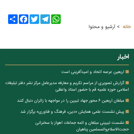
Share
Facebook
Twitter
Telegram
WhatsApp
خانه
آرشیو و محتوا
اخبار
اربعین عرصه اتحاد و امیدآفرینی است
گزارش تصویری از مراسم تکریم و معارفه مدیرعامل مرکز نشر دفتر تبلیغات
اسلامی حوزه علمیه قم با حضور استاد واعظی
مبلغان اربعین ۶ محور جهاد تبیین را در مواجهه با زائران دنبال کنند
پیش نشست علمی همایش «دین، فرهنگ و فناوری» برگزار شد
نشست تبیینی مبلغان و ائمه جماعات اهواز با سخنرانی
حجت‌الاسلام‌والمسلمین پناهیان