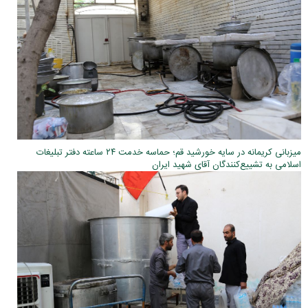
میزبانی کریمانه در سایه خورشید قم؛ حماسه خدمت ۲۴ ساعته دفتر تبلیغات
اسلامی به تشییع‌کنندگان آقای شهید ایران