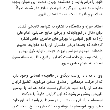
ظهور را برنمی‌تابند و معتقدند چیزی تحت این عنوان وجود
ندارد و به تعبیر این گروه، آنچه در منابع ذکر شده، صرفاً
«ملاحم و فتن» است، نه نشانه‌های ظهور.
استاد حوزه و دانشگاه با اشاره به شواهد تاریخی گفت:
برای مثال در نهج‌البلاغه و برخی منابع حدیثی، امام علی
(ع) به ظهور اقوامی با ویژگی‌های ظاهری خاص اشاره
کرده‌اند که بعد‌ها برخی مفسران آن را به مغول‌ها تطبیق
داده‌اند. مرحوم مجلسی نیز در «بحارالانوار» ذیل برخی
روایات توضیح داده است که این وقایع ناظر به حمله مغول
است، نه علائم خاص ظهور.
وی ادامه داد: روایت دیگری در «الغیبه» نعمانی وجود دارد
که از حرکت مردمانی از مشرق سخن می‌گوید. تطبیق‌گرایان
معاصر آن را به سید خراسانی نسبت داده‌اند، اما با بررسی
تاریخی روشن می‌شود که این گزارش دقیقاً با حرکت
ابومسلم خراسانی و نقش او در سقوط بنی‌امیه انطباق دارد.
حتی ورود ابومسلم به کوفه و نجات جان صفاح ـ نخستین