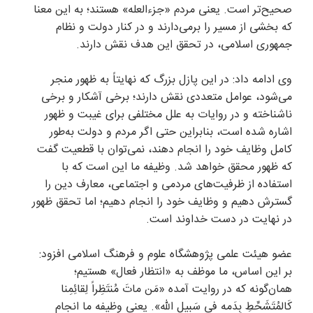
صحیح‌تر است. یعنی مردم «جزءالعله» هستند؛ به این معنا
که بخشی از مسیر را برمی‌دارند و در کنار دولت و نظام
جمهوری اسلامی، در تحقق این هدف نقش دارند.
وی ادامه داد: در این پازل بزرگ که نهایتاً به ظهور منجر
می‌شود، عوامل متعددی نقش دارند؛ برخی آشکار و برخی
ناشناخته و در روایات به علل مختلفی برای غیبت و ظهور
اشاره شده است، بنابراین حتی اگر مردم و دولت به‌طور
کامل وظایف خود را انجام دهند، نمی‌توان با قطعیت گفت
که ظهور محقق خواهد شد. وظیفه ما این است که با
استفاده از ظرفیت‌های مردمی و اجتماعی، معارف دین را
گسترش دهیم و وظایف خود را انجام دهیم؛ اما تحقق ظهور
در نهایت در دست خداوند است.
عضو هیئت علمی پژوهشگاه علوم و فرهنگ اسلامی افزود:
بر این اساس، ما موظف به «انتظار فعال» هستیم؛
همان‌گونه که در روایت آمده «مَن ماتَ مُنتَظِراً لِقائِمِنا
کَالمُتَشَحِّطِ بِدَمه فی سَبیلِ الله». یعنی وظیفه ما انجام