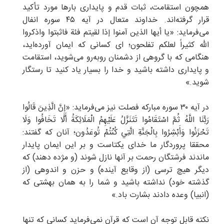
همچون استقامت، ثبات قدم و پایداری بارها مورد تأکید
قرار گرفته‌اند. خداوند متعال در آیه ۴۵ سوره انفال
می‌فرماید: «یا أیها الذین آمنوا إذا لقیتم فئة فاثبتوا واذکروا
الله کثیراً لعلکم تفلحون؛ ای کسانی که ایمان آورده‌اید،
هنگامی که با گروهی از دشمنان روبه‌رو می‌شوید، استقامت
و پایداری داشته باشید و خدا را بسیار یاد کنید تا رستگار
شوید.»
در آیه ۳۰ سوره مبارکه فصلت نیز می‌فرماید: «إِنَّ الَّذِینَ قَالُوا
رَبُّنَا اللَّهُ ثُمَّ اسْتَقَامُوا تَتَنَزَّلُ عَلَیْهِمُ الْمَلَائِکَةُ أَلَّا تَخَافُوا وَلَا
تَحْزَنُوا وَأَبْشِرُوا بِالْجَنَّةِ الَّتِي كُنْتُمْ تُوعَدُون؛ آنان که گفتند:
محققا پروردگار ما خدای یکتاست و بر این ایمان پایدار
ماندند فرشتگان رحمت بر آنها نازل شوند (و مژده دهند) که
دیگر هیچ ترسی (از وقایع آینده) و حزن و اندوهی (از
گذشته خود) نداشته باشید و شما را به همان بهشتی که
(انبیا) وعده دادند بشارت باد.»
نکته قابل توجه آن است که قرآن نمی‌فرماید کسانی که تنها