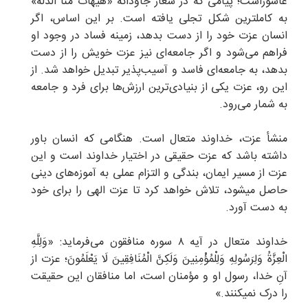
عاشوراست؛ پیامی که در شعار جاودانه «هیهات منا الذلة»
به کاملترین شکل تجلی یافته است. بر این اساس، اگر
انسان عزت خود را از دست بدهد، زمینه فساد در وجود او
فراهم می‌شود و اگر جامعه‌ای نیز عزت خویش را از دست
بدهد، به جامعه‌ای فاسد و آسیب‌پذیر تبدیل خواهد شد. از
این رو، عزت یکی از بنیادی‌ترین ارزش‌ها برای فرد و جامعه
به شمار می‌رود.
منشأ عزت، خداوند متعال است. هنگامی که انسان باور
داشته باشد که عزت حقیقی در اختیار خداوند است و این
عزت از مسیر ایمان، بندگی و التزام عملی به آموزه‌های دینی
حاصل میشود، تلاش خواهد کرد تا عزت الهی را برای خود
به دست آورد.
خداوند متعال در آیه ۸ سوره منافقون می‌فرماید: «وَلِلَّهِ
الْعِزَّةُ وَلِرَسُولِهِ وَلِلْمُؤْمِنِینَ وَلَکِنَّ الْمُنَافِقِینَ لَا یَعْلَمُونَ؛ عزت از
آنِ خدا، رسول او و مؤمنان است، اما منافقان این حقیقت
را درک نمیکنند.»