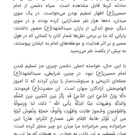
حادثه کربلا قابل مشاهده است. سپاه دشمن از امام
حسین(ع) اظهار تسلیم بودن می‌خواست. در یک سوی
میدان، ده‌ها هزار نفر صف‌آرایی کرده بودند و در سوی
دیگر، جمع اندکی از یاران سیدالشهدا(ع) حضور داشتند؛
یارانی که بنا بر برخی نقل‌ها شمار آنان با کسانی که در طول
مسیر و بر اثر هدایت و موعظه‌های امام به ایشان پیوستند،
به بیش از یکصد نفر می‌رسید.
با این حال، خواسته اصلی دشمن چیزی جز تسلیم شدن
امام حسین(ع) نبود. در چنین شرایطی، سیدالشهدا(ع)
جمله‌ای تاریخی و سرنوشت‌ساز را بیان کردند که تا امروز
الهام‌بخش آزادگان جهان است. آن حضرت(ع) فرمودند:
«ألا وَإنَّ الدَّعيَّ ابنَ الدَّعيِّ قَد رَكَّزَ بَينَ اثنَتينِ بَينَ السُلَّهِ
وَالذِلَّةِ وَهَيهاتَ مِنّا الذِلَّةُ يَأبى اللّه ُ ذلك لَنا وَرَسولُهُ
وَالمُؤمِنونَ وَحُجورٌ طابَت وَطَهُرَت وَأنوفُ حَميَّةٍ وَنُفوسُ أبيَّةٍ
مِن أن تُؤثِرَ طاعَةَ اللِئامِ عَلى مَصارِعِ الكِرامِ؛ هان! اين
حرامزاده پسر حرامزاده مرا ميان دو چيز مخيّر كرده است:
ميان شمشير و تن دادن به خوارى. و هيهات كه ما تن به