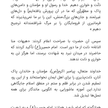
ذلّت و خوارى دهيم. خدا و رسول او و مؤمنان و دامن‌هاى
پاک و مطهّر[ى كه ما در آن پرورش يافته‌ايم] و دل‌هاى
غيرتمند و جان‌هاى بزرگ‌منش، اين را بر ما نمى‌پذيرند كه
فرمانبرى از فرومايگان را بر مرگ شرافتمندانه ترجيح
دهيم.»
سپس آن حضرت با صراحت اعلام کردند: «هیهات منا
الذلة»؛ ذلت از ما دور است. امام حسین(ع) تأکید کردند که
حاضرند در میدان نبرد به شهادت برسند، اما هرگز تن به
خواری و ذلت ندهند.
خداوند متعال، پیامبر اکرم(ص)، مؤمنان و خاندان پاک
آنان، ذلت‌پذیری را برای اهل ایمان نخواسته‌اند و از این رو،
تسلیم شدن در برابر ظلم و ستم در منطق اسلام جایگاهی
ندارد.این آموزه عاشورایی به الگویی ماندگار برای همه
نسل‌ها تبدیل شد.
همانگونه که امام شهید همانند امام حسین(ع) و به تبعیت