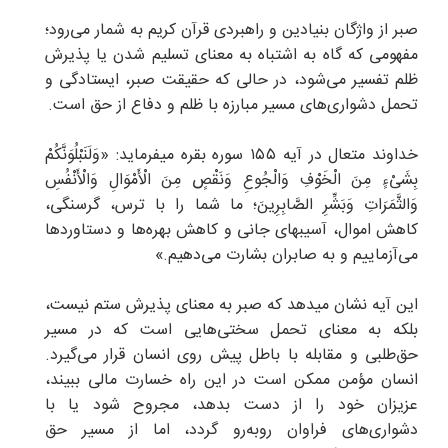
صبر از واژگان بنیادین و راهبردی قرآن کریم به شمار می‌رود؛
مفهومی که گاه به اشتباه به معنای تسلیم شدن یا پذیرش
ظلم تفسیر می‌شود، در حالی که حقیقت صبر، ایستادگی و
تحمل دشواری‌های مسیر مبارزه با ظلم و دفاع از حق است.
خداوند متعال در آیه ۱۵۵ سوره بقره میفرماید: «وَلَنَبْلُوَنَّکُمْ
بِشَیْءٍ مِنَ الْخَوْفِ وَالْجُوعِ وَنَقْصٍ مِنَ الْأَمْوَالِ وَالْأَنْفُسِ
وَالثَّمَرَاتِ وَبَشِّرِ الصَّابِرِینَ؛ ما شما را با ترس، گرسنگی،
کاهش اموال، آسیبهای جانی و کاهش بهره‌ها و دستاوردها
می‌آزماییم و به صابران بشارت می‌دهیم.»
این آیه نشان میدهد که صبر به معنای پذیرش ستم نیست،
بلکه به معنای تحمل سختی‌هایی است که در مسیر
حق‌طلبی و مقابله با باطل پیش روی انسان قرار می‌گیرد.
انسان مؤمن ممکن است در این راه خسارت مالی ببیند،
عزیزان خود را از دست بدهد، مجروح شود یا با
دشواری‌های فراوان روبه‌رو گردد، اما از مسیر حق