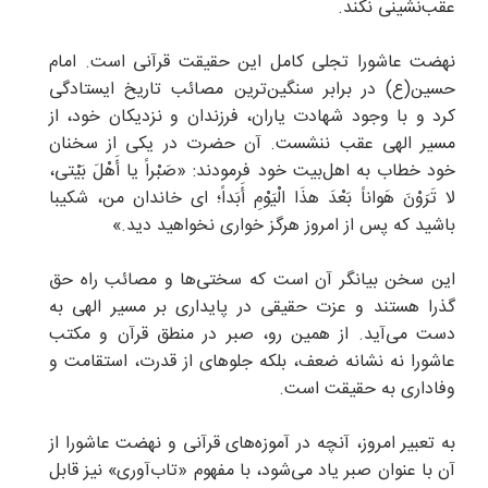
عقب‌نشینی نکند.
نهضت عاشورا تجلی کامل این حقیقت قرآنی است. امام
حسین(ع) در برابر سنگین‌ترین مصائب تاریخ ایستادگی
کرد و با وجود شهادت یاران، فرزندان و نزدیکان خود، از
مسیر الهی عقب ننشست. آن حضرت در یکی از سخنان
خود خطاب به اهل‌بیت خود فرمودند: «صَبْراً یا أَهْلَ بَیْتی،
لا تَرَوْنَ هَواناً بَعْدَ هذَا الْیَوْمِ أَبَداً؛ ای خاندان من، شکیبا
باشید که پس از امروز هرگز خواری نخواهید دید.»
این سخن بیانگر آن است که سختی‌ها و مصائب راه حق
گذرا هستند و عزت حقیقی در پایداری بر مسیر الهی به
دست می‌آید. از همین رو، صبر در منطق قرآن و مکتب
عاشورا نه نشانه ضعف، بلکه جلوهای از قدرت، استقامت و
وفاداری به حقیقت است.
به تعبیر امروز، آنچه در آموزه‌های قرآنی و نهضت عاشورا از
آن با عنوان صبر یاد می‌شود، با مفهوم «تاب‌آوری» نیز قابل