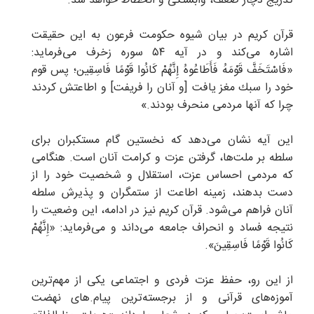
تدریج دچار ضعف، وابستگی و انحطاط خواهد شد.
قرآن کریم در بیان شیوه حکومت فرعون به این حقیقت
اشاره می‌کند و در آیه ۵۴ سوره زخرف می‌فرماید:
«فَاسْتَخَفَّ قَوْمَهُ فَأَطَاعُوهُ إِنَّهُمْ كَانُوا قَوْمًا فَاسِقِين؛ پس قوم
خود را سبك‏ مغز يافت [و آنان را فريفت] و اطاعتش كردند
چرا كه آنها مردمى منحرف بودند.»
این آیه نشان می‌دهد که نخستین گام مستکبران برای
سلطه بر ملت‌ها، گرفتن عزت و کرامت آنان است. هنگامی
که مردمی احساس عزت، استقلال و شخصیت خود را از
دست بدهند، زمینه اطاعت از ستمگران و پذیرش سلطه
آنان فراهم می‌شود. قرآن کریم نیز در ادامه، این وضعیت را
نتیجه فساد و انحراف جامعه می‌داند و می‌فرماید: «إِنَّهُمْ
کَانُوا قَوْمًا فَاسِقِینَ».
از این رو، حفظ عزت فردی و اجتماعی یکی از مهم‌ترین
آموزه‌های قرآنی و از برجسته‌ترین پیام.های نهضت