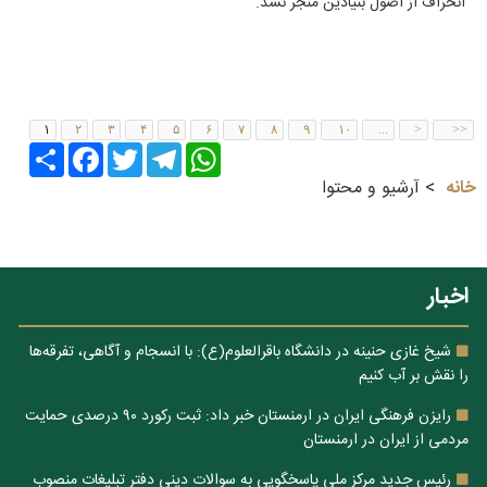
انحراف از اصول بنیادین منجر نشد.
۱
۲
۳
۴
۵
۶
۷
۸
۹
۱۰
...
>
>>
Share
Facebook
Twitter
Telegram
WhatsApp
خانه
آرشیو و محتوا
اخبار
شیخ غازی حنینه در دانشگاه باقرالعلوم(ع): با انسجام و آگاهی، تفرقه‌ها
را نقش بر آب کنیم
رایزن فرهنگی ایران در ارمنستان خبر داد: ثبت رکورد ۹۰ درصدی حمایت
مردمی از ایران در ارمنستان
رئیس جدید مرکز ملی پاسخگویی به سوالات دینی دفتر تبلیغات منصوب