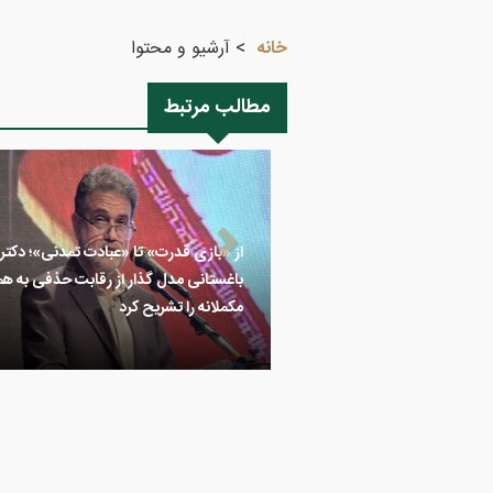
خانه
آرشیو و محتوا
مطالب مرتبط
از «بازی قدرت» تا «عبادت تمدنی»؛ دکتر
باغستانی مدل گذار از رقابت حذفی به ه
مکملانه را تشریح کرد