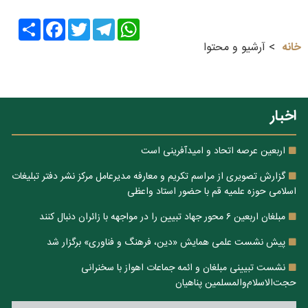
Share
Facebook
Twitter
Telegram
WhatsApp
خانه
آرشیو و محتوا
اخبار
اربعین عرصه اتحاد و امیدآفرینی است
گزارش تصویری از مراسم تکریم و معارفه مدیرعامل مرکز نشر دفتر تبلیغات
اسلامی حوزه علمیه قم با حضور استاد واعظی
مبلغان اربعین ۶ محور جهاد تبیین را در مواجهه با زائران دنبال کنند
پیش نشست علمی همایش «دین، فرهنگ و فناوری» برگزار شد
نشست تبیینی مبلغان و ائمه جماعات اهواز با سخنرانی
حجت‌الاسلام‌والمسلمین پناهیان