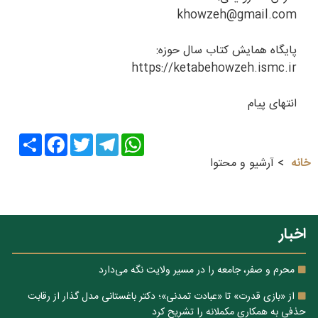
khowzeh@gmail.com
پایگاه همایش کتاب سال حوزه:
https://ketabehowzeh.ismc.ir
انتهای پیام
Share
Facebook
Twitter
Telegram
WhatsApp
خانه
آرشیو و محتوا
اخبار
محرم و صفر، جامعه را در مسیر ولایت نگه می‌دارد
از «بازی قدرت» تا «عبادت تمدنی»؛ دکتر باغستانی مدل گذار از رقابت
حذفی به همکاری مکملانه را تشریح کرد