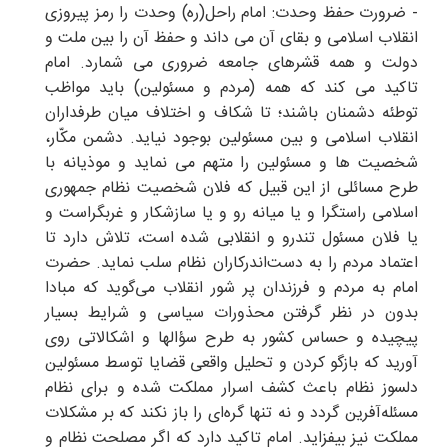
- ضرورت حفظ وحدت: امام راحل(ره) وحدت را رمز پیروزی
انقلاب اسلامی و بقای آن می داند و حفظ آن را بین ملت و
دولت و همه قشرهای جامعه ضروری می شمارد. امام
تاکید می کند که همه (مردم و مسئولین) باید مواظب
توطئه دشمنان باشند؛ تا شکاف و اختلاف میان طرفداران
انقلاب اسلامى و بین مسئولین بوجود نیاید. دشمن مکّار،
شخصیت ها و مسئولین را متهم می نماید و موذیانه با
طرح مسائلى از این قبیل که فلان شخصیت نظام جمهورى
اسلامى راستگرا و یا میانه رو و یا سازشکار و غربگراست و
یا فلان مسئول تندرو و انقلابى شده‏ است، تلاش دارد تا
اعتماد مردم را به دست‏‌اندرکاران نظام سلب نماید. حضرت
امام به مردم و فرزندان پر شور انقلاب مى‌‏گوید که مبادا
بدون در نظر گرفتن محذورات سیاسى و شرایط بسیار
پیچیده و حساس کشور به طرح سؤالها و اشکالاتى روى
آورید که بازگو کردن و تحلیل واقعى قضایا توسط مسئولین
دلسوز نظام باعث کشف اسرار مملکت شده و براى نظام
مسئله‏‌آفرین گردد و نه تنها گره‏‌اى را باز نکند که بر مشکلات
مملکت نیز بیفزاید. امام تاکید دارد که اگر مصلحت نظام و