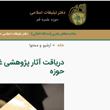
دفتر تبلیغات اسلامی
حوزه علمیه قم
مقام معظم رهبری(مدظله العالی) :
دفتر تبلیغات اسلامی ح
خانه
آرشیو و محتوا
دریاقت آثار پژوهشی غ
حوزه