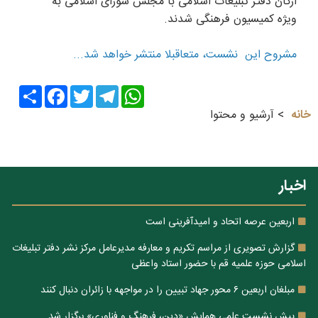
ارکان دفتر تبلیغات اسلامی با مجلس شورای اسلامی به
ویژه کمیسیون فرهنگی شدند.
مشروح این نشست، متعاقبلا منتشر خواهد شد...
Share
Facebook
Twitter
Telegram
WhatsApp
خانه
آرشیو و محتوا
اخبار
اربعین عرصه اتحاد و امیدآفرینی است
گزارش تصویری از مراسم تکریم و معارفه مدیرعامل مرکز نشر دفتر تبلیغات
اسلامی حوزه علمیه قم با حضور استاد واعظی
مبلغان اربعین ۶ محور جهاد تبیین را در مواجهه با زائران دنبال کنند
پیش نشست علمی همایش «دین، فرهنگ و فناوری» برگزار شد