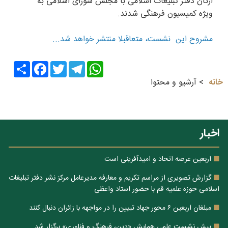
ارکان دفتر تبلیغات اسلامی با مجلس شورای اسلامی به
ویژه کمیسیون فرهنگی شدند.
مشروح این نشست، متعاقبلا منتشر خواهد شد...
Share
Facebook
Twitter
Telegram
WhatsApp
خانه
آرشیو و محتوا
اخبار
اربعین عرصه اتحاد و امیدآفرینی است
گزارش تصویری از مراسم تکریم و معارفه مدیرعامل مرکز نشر دفتر تبلیغات
اسلامی حوزه علمیه قم با حضور استاد واعظی
مبلغان اربعین ۶ محور جهاد تبیین را در مواجهه با زائران دنبال کنند
پیش نشست علمی همایش «دین، فرهنگ و فناوری» برگزار شد