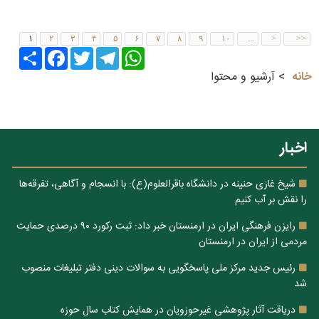
۱
۲
۳
۴
۵
۶
۷
۸
۹
۱۰
...
>
>>
Share
Facebook
Twitter
Telegram
WhatsApp
خانه
آرشیو و محتوا
اخبار
شیخ غازی حنینه در دانشگاه باقرالعلوم(ع): با انسجام و آگاهی، تفرقه‌ها
را نقش بر آب کنیم
رایزن فرهنگی ایران در ارمنستان خبر داد: ثبت رکورد ۹۰ درصدی حمایت
مردمی از ایران در ارمنستان
رئیس جدید مرکز ملی پاسخگویی به سوالات دینی دفتر تبلیغات منصوب
شد
دریاقت آثار پژوهشی غیرحوزویان در همایش کتاب سال حوزه