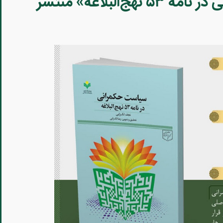
کتاب «سیاست حکمرانی در نامه ۵۳ نهج‌البلاغه» منتشر