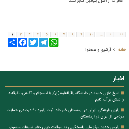
انحراف از اصول بنیادین منجر نشد.
۱
۲
۳
۴
۵
۶
۷
۸
۹
۱۰
...
>
>>
Share
Facebook
Twitter
Telegram
WhatsApp
خانه
آرشیو و محتوا
اخبار
شیخ غازی حنینه در دانشگاه باقرالعلوم(ع): با انسجام و آگاهی، تفرقه‌ها
را نقش بر آب کنیم
رایزن فرهنگی ایران در ارمنستان خبر داد: ثبت رکورد ۹۰ درصدی حمایت
مردمی از ایران در ارمنستان
رئیس جدید مرکز ملی پاسخگویی به سوالات دینی دفتر تبلیغات منصوب